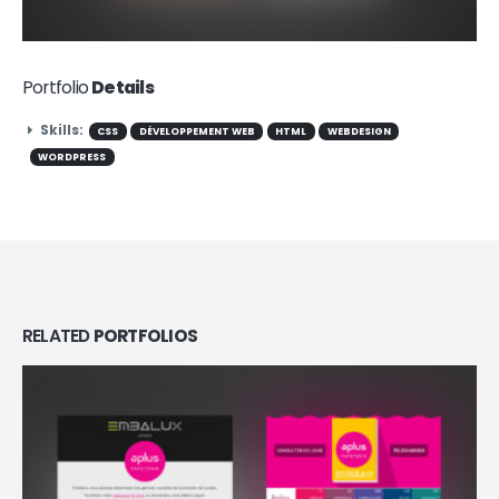
Portfolio
Details
Skills:
CSS
DÉVELOPPEMENT WEB
HTML
WEBDESIGN
WORDPRESS
RELATED
PORTFOLIOS